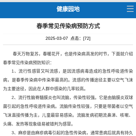
健康园地
春季常见传染病预防方式
2025-03-07 点击：[
72
]
春天万物复苏，春暖花开，也
是传染病高发的时节，
下面就介绍
春季常见传染病预防知识：
1
、
流行性感冒又叫流感，是因流感病毒造成的急性呼吸道传染
病，是春季传染病中传染率最高的。流感的传播途径主要以空气飞沫
为主要途径，因此在人群中感染的几率较高。
2
、
流行性脑脊髓膜炎也叫流脑，传染性较强。它是由脑膜炎双球
菌引起的急性呼吸道传染病。流脑传染性较强，只要是带菌者以空气
飞沫直接传播为主，儿童最容易感染。流脑发病初期流鼻涕、咳嗽、
头痛、发热等现象级易被错判为感冒。
3
、
麻疹是由麻疹病毒引起的急性传染病，通常患病后就具有持久