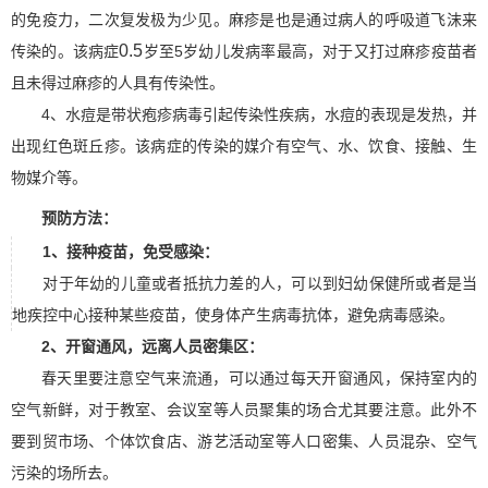
的免疫力，二次复发极为少见。麻疹是也是通过病人的呼吸道飞沫来
0.5
5
传染的。该病症
岁至
岁幼儿发病率最高，对于又打过麻疹疫苗者
且未得过麻疹的人具有传染性。
4
、
水痘是带状疱疹病毒引起传染性疾病，水痘的表现是发热，并
出现红色斑丘疹。该病症的传染的媒介有空气、水、饮食、接触、生
物媒介等。
预防方法：
1
、
接种疫苗，免受感染：
对于年幼的儿童或者抵抗力差的人，可以到妇幼保健所或者是当
地疾控中心接种某些疫苗，使身体产生病毒抗体，避免病毒感染。
2
、
开窗通风，远离人员密集区：
春天里要注意空气来流通，可以通过每天开窗通风，保持室内的
空气新鲜，对于教室、会议室等人员聚集的场合尤其要注意。此外不
要到贸市场、个体饮食店、游艺活动室等人口密集、人员混杂、空气
污染的场所去。